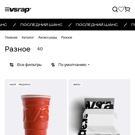
НС
ПОСЛЕДНИЙ ШАНС
ПОСЛЕДНИЙ ШАНС
П
Главная
Каталог
Аксессуары
Разное
Разное
40
Все фильтры
По умолчанию
НАБОР
ПРЕДЗАКАЗ
LIMITED