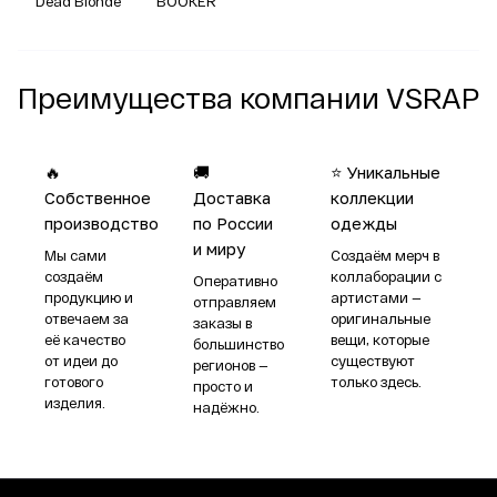
Dead Blonde
BOOKER
Преимущества компании VSRAP
🔥
🚚
⭐ Уникальные
Собственное
Доставка
коллекции
производство
по России
одежды
и миру
Мы сами
Создаём мерч в
создаём
коллаборации с
Оперативно
продукцию и
артистами —
отправляем
отвечаем за
оригинальные
заказы в
её качество
вещи, которые
большинство
от идеи до
существуют
регионов —
готового
только здесь.
просто и
изделия.
надёжно.