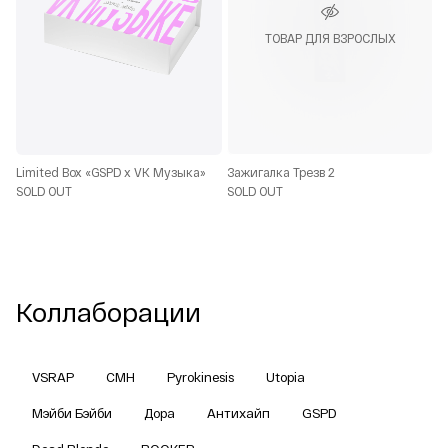
ТОВАР ДЛЯ ВЗРОСЛЫХ
Limited Box «GSPD x VK Музыка»
Зажигалка Трезв 2
SOLD OUT
SOLD OUT
Коллаборации
VSRAP
CMH
Pyrokinesis
Utopia
Мэйби Бэйби
Дора
Антихайп
GSPD