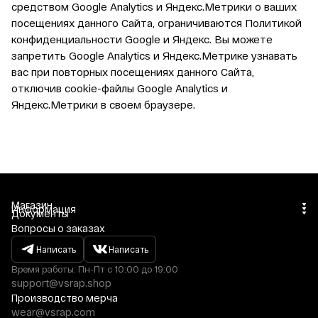
средством Google Analytics и Яндекс.Метрики о ваших
посещениях данного Сайта, ограничиваются Политикой
конфиденциальности Google и Яндекс. Вы можете
запретить Google Analytics и Яндекс.Метрике узнавать
вас при повторных посещениях данного Сайта,
отключив cookie-файлы Google Analytics и
Яндекс.Метрики в своем браузере.
Магазин
Информация
Документы
Вопросы о заказах
Написать
Написать
Время работы: Пн-Пт с 10:00 до 19:00
support@vsrap.shop
Производство мерча
wear@vsrap.com