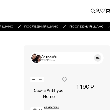
Й ШАНС
ПОСЛЕДНИЙ ШАНС
ПОСЛЕДНИЙ ШАНС
Антихайп
114
VSRAP Shop
SOLD OUT
1 190 ₽
Свеча Antihype
Home
начислим