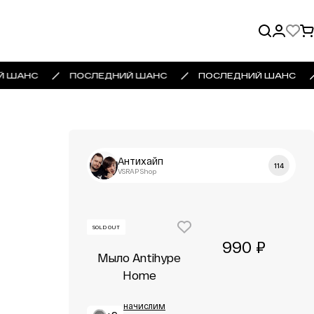
Й ШАНС
ПОСЛЕДНИЙ ШАНС
ПОСЛЕДНИЙ ШАНС
Антихайп
114
VSRAP Shop
SOLD OUT
990 ₽
Мыло Antihype
Home
начислим