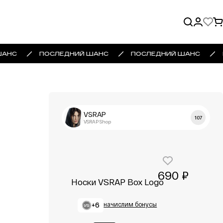
ШАНС
ПОСЛЕДНИЙ ШАНС
ПОСЛЕДНИЙ ШАНС
VSRAP
107
VSRAP Shop
690 ₽
Носки VSRAP Box Logo
+6
начислим бонусы