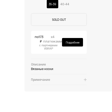
35-39
40-44
SOLD OUT
по
173
х4
₽
платежами
Подробнее
с партнерами
VSRAP
Описание
Вязаные носки
Примечание