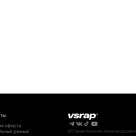
нты
ая оферта
ИП Ганин Максим Александрович
льные данные