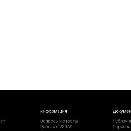
Информация
Докуме
нет
Вопросы и ответы
Публичн
Работа в VSRAP
Персона