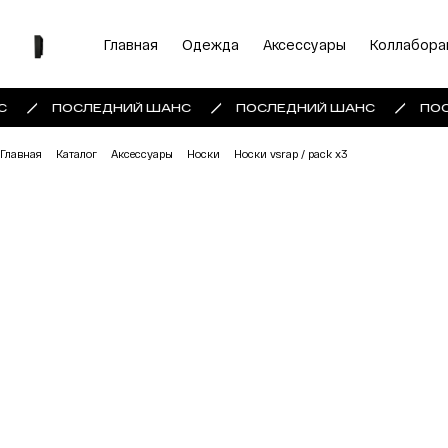
Главная
Одежда
Аксессуары
Коллабора
С
ПОСЛЕДНИЙ ШАНС
ПОСЛЕДНИЙ ШАНС
ПОС
Главная
Каталог
Аксессуары
Носки
Носки vsrap / pack x3