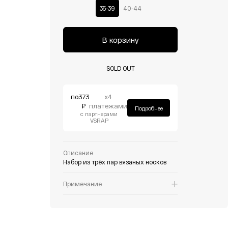
35-39
40-44
В корзину
SOLD OUT
по
373
х4
₽
платежами
Подробнее
с партнерами
VSRAP
Описание
Набор из трёх пар вязаных носков
Примечание