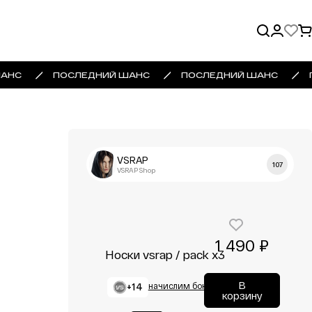
АНС
ПОСЛЕДНИЙ ШАНС
ПОСЛЕДНИЙ ШАНС
VSRAP
107
VSRAP Shop
1 490 ₽
Носки vsrap / pack x3
В
+14
начислим бонусы
корзину