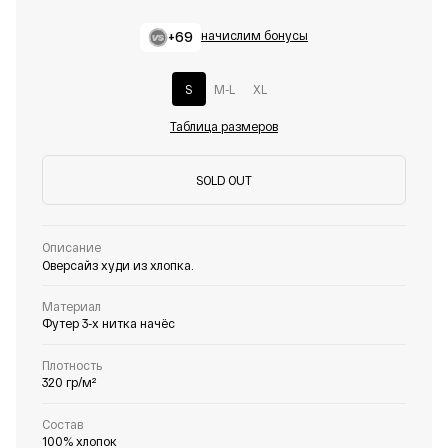
+69
начислим бонусы
S
M-L
XL
Таблица размеров
SOLD OUT
Описание
Оверсайз худи из хлопка.
Материал
Футер 3-х нитка начёс
Плотность
320 гр/м²
Состав
100% хлопок