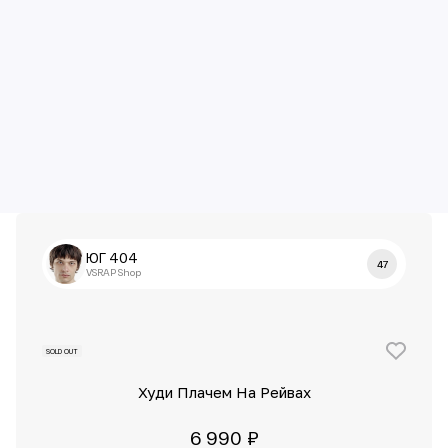
ЮГ 404
47
VSRAP Shop
SOLD OUT
Худи Плачем На Рейвах
6 990 ₽