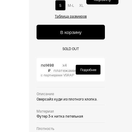
S
M-L
XL
Таблица размеров
В корзину
SOLD OUT
по
1498
х4
Подробнее
₽
платежами
с партнерами VSRAP
Описание
Оверсайз худи из плотного хлопка.
Материал
Футер 3-х нитка петельная
Плотность