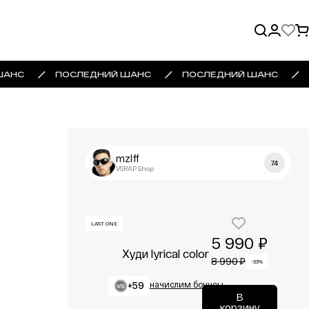
ШАНС
ПОСЛЕДНИЙ ШАНС
ПОСЛЕДНИЙ ШАНС
mzlff
74
VSRAP Shop
LAST ONE
5 990 ₽
Худи lyrical color
8 990 ₽
-33%
+59
начислим бонусы
В
корзину