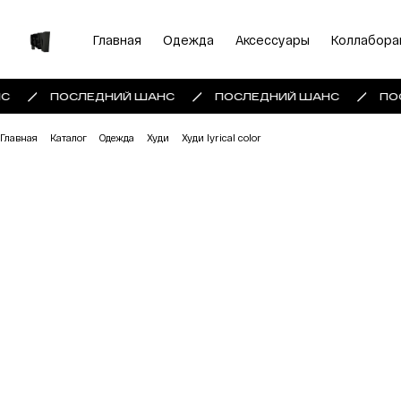
Главная
Одежда
Аксессуары
Коллабора
С
ПОСЛЕДНИЙ ШАНС
ПОСЛЕДНИЙ ШАНС
ПО
Главная
Каталог
Одежда
Худи
Худи lyrical color