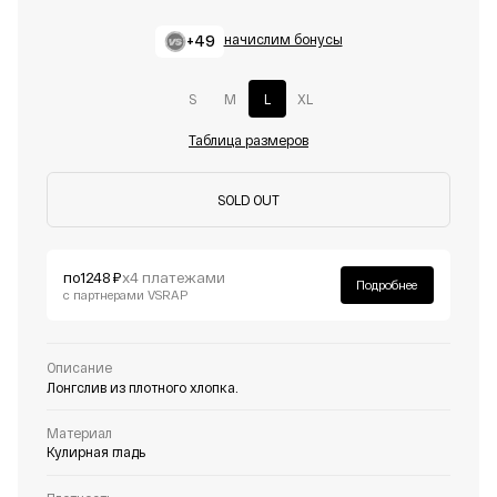
+49
начислим бонусы
S
M
L
XL
Таблица размеров
SOLD OUT
по
1248 ₽
х4 платежами
Подробнее
с партнерами VSRAP
Описание
Лонгслив из плотного хлопка.
Материал
Кулирная гладь