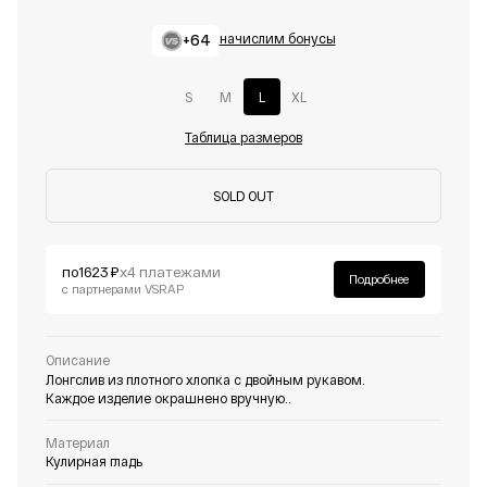
+64
начислим бонусы
S
M
L
XL
Таблица размеров
SOLD OUT
по
1623 ₽
х4 платежами
Подробнее
с партнерами VSRAP
Описание
Лонгслив из плотного хлопка с двойным рукавом.
Каждое изделие окрашнено вручную..
Материал
Кулирная гладь