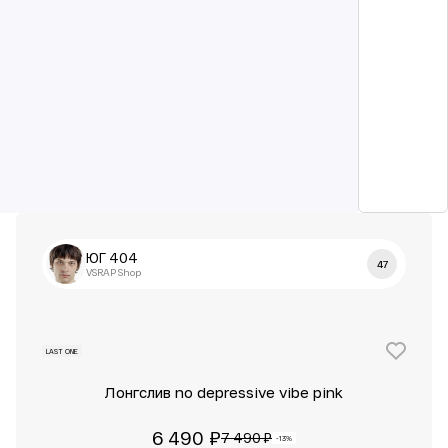
ЮГ 404
47
VSRAP Shop
LAST ONE
Лонгслив no depressive vibe pink
6 490 ₽
7 490 ₽
-13%