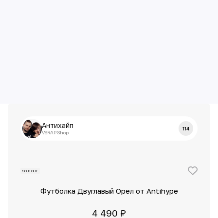
Антихайп
114
VSRAP Shop
SOLD OUT
Футболка Двуглавый Орел от Antihype
4 490 ₽