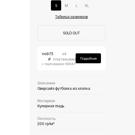
S
M
L
XL
Таблица размеров
SOLD OUT
по
973
х4
Подробнее
₽
платежами
с партнерами VSRAP
Описание
Оверсайз футболка из хлопка.
Материал
Кулирная гладь
Плотность
200 гр/м²