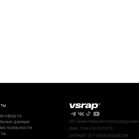
нты
ая оферта
ИП Ганин Максим Александрович
льные данные
ма лояльности
ИНН: 744410767676
нты
ОГРНИП: 317745600008299