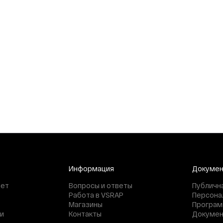
Информация
Докуме
нет
Вопросы и ответы
Публичн
Работа в VSRAP
Персона
Магазины
Програм
и
Контакты
Докуме