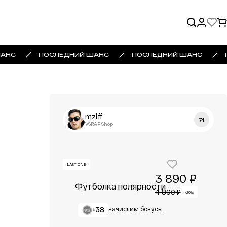
АНС
ПОСЛЕДНИЙ ШАНС
ПОСЛЕДНИЙ ШАНС
mzlff
74
VSRAP Shop
LAST ONE
3 890 ₽
Футболка полярности
4 890 ₽
-20%
+38
начислим бонусы