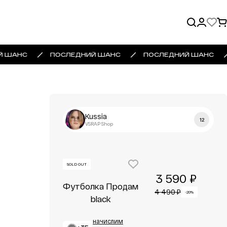
Й ШАНС
ПОСЛЕДНИЙ ШАНС
ПОСЛЕДНИЙ ШАНС
Kussia
12
VSRAP Shop
SOLD OUT
3 590 ₽
Футболка Продам
4 490 ₽
-20%
black
начислим