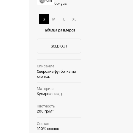
+35
бонусы
S
M
L
XL
Таблица размеров
SOLD OUT
Описание
Оверсайз футболка из
хлопка.
Материал
Кулирная гладь
Плотность
200 гр/м²
Состав
100% хлопок