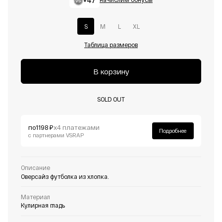
+47
S
M
L
XL
Таблица размеров
В корзину
SOLD OUT
по
1198 ₽
х4 платежами
Подробнее
с партнерами VSRAP
Описание
Оверсайз футболка из хлопка.
Материал
Кулирная гладь