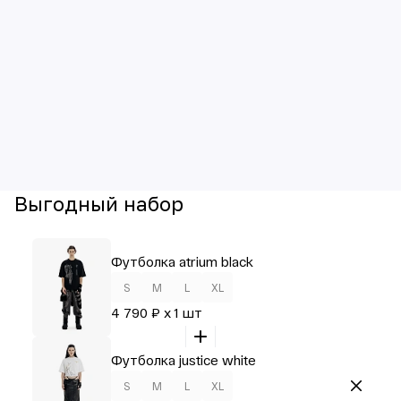
Выгодный набор
Футболка atrium black
S
M
L
XL
4 790 ₽ x 1 шт
Футболка justice white
S
M
L
XL