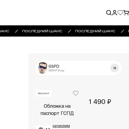
АНС
ПОСЛЕДНИЙ ШАНС
ПОСЛЕДНИЙ ШАНС
GSPD
74
VSRAP Shop
SOLD OUT
1 490 ₽
Обложка на
паспорт ГСПД
начислим