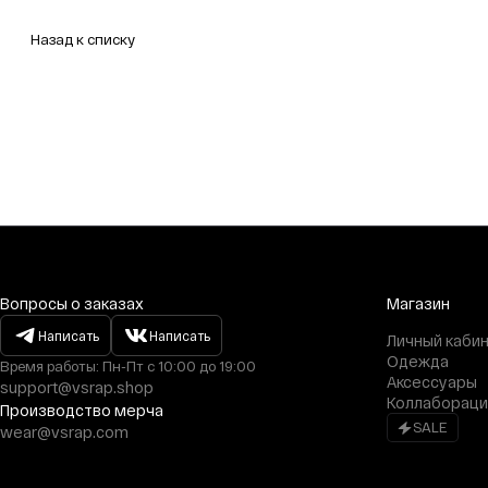
Назад к списку
Вопросы о заказах
Магазин
Написать
Написать
Личный каби
Одежда
Время работы: Пн-Пт с 10:00 до 19:00
Аксессуары
support@vsrap.shop
Коллабораци
Производство мерча
SALE
wear@vsrap.com