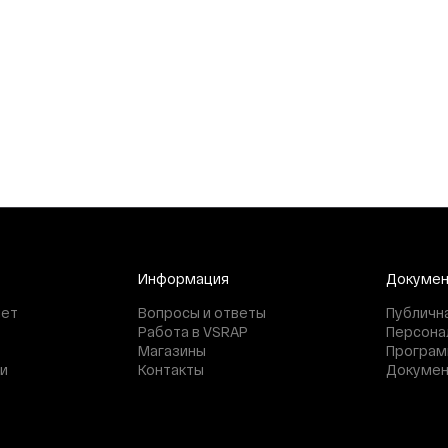
Информация
Докуме
нет
Вопросы и ответы
Публичн
Работа в VSRAP
Персона
Магазины
Програм
и
Контакты
Докуме