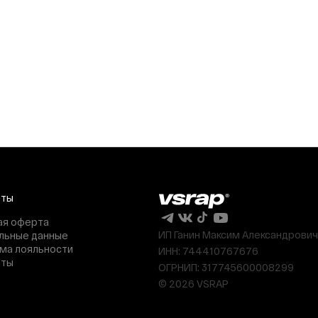
нты
ая оферта
ИП Ганин Максим Александрович
льные данные
ма лояльности
ИНН: 744410767676
нты
ОГРНИП: 317745600008299
© 2026 VSRAP