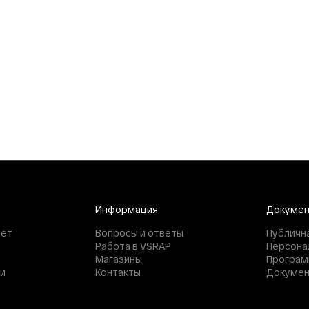
Информация
Докуме
нет
Вопросы и ответы
Публичн
Работа в VSRAP
Персона
Магазины
Програм
и
Контакты
Докуме