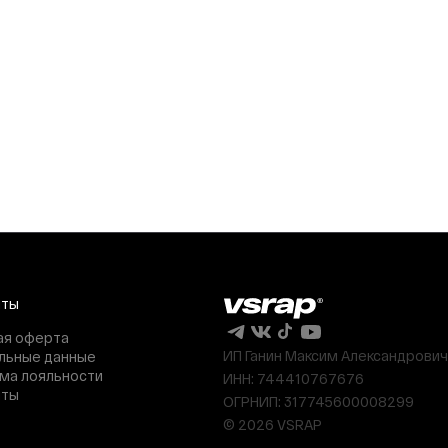
нты
ая оферта
ИП Ганин Максим Александрович
льные данные
ма лояльности
ИНН: 744410767676
нты
ОГРНИП: 317745600008299
© 2026 VSRAP