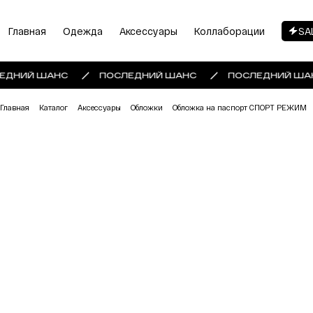
Главная
Одежда
Аксессуары
Коллаборации
SA
ЕДНИЙ ШАНС
ПОСЛЕДНИЙ ШАНС
ПОСЛЕДНИЙ ША
Главная
Каталог
Аксессуары
Обложки
Обложка на паспорт СПОРТ РЕЖИМ