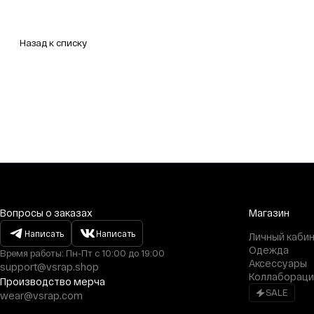
Назад к списку
Вопросы о заказах
Магазин
Написать
Написать
Личный каби
Одежда
Время работы: Пн-Пт с 10:00 до 19:00
Аксессуары
support@vsrap.shop
Коллабораци
Производство мерча
SALE
wear@vsrap.com