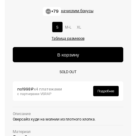
+79
начислим бонусы
S
M-L
XL
Таблица размеров
В корзину
SOLD OUT
по
1998 ₽
х4 платежами
Подробнее
с партнерами VSRAP
Описание
Оверсайз худи на молнии из плотного хлопка.
Материал