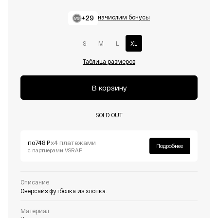
+29
начислим бонусы
S
M
L
XL
Таблица размеров
В корзину
SOLD OUT
по
748 ₽
х4 платежами
Подробнее
с партнерами VSRAP
Описание
Оверсайз футболка из хлопка.
Материал