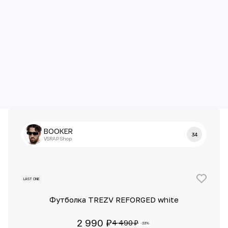
BOOKER
34
VSRAP Shop
LAST ONE
Футболка TREZV REFORGED white
2 990 ₽
4 490 ₽
-33%