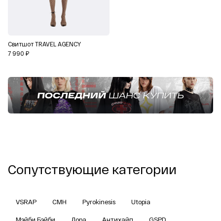
Свитшот TRAVEL AGENCY
7 990 ₽
Сопутствующие категории
VSRAP
CMH
Pyrokinesis
Utopia
Мэйби Бэйби
Дора
Антихайп
GSPD