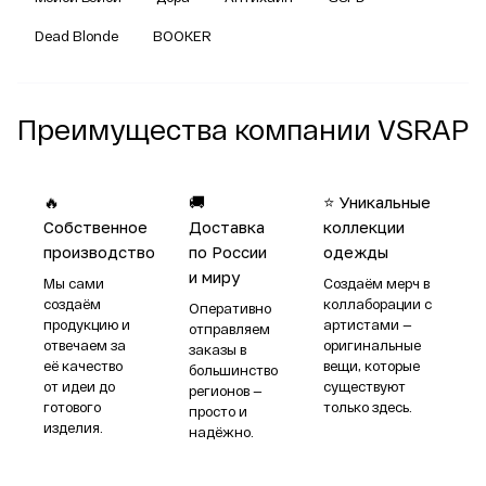
Dead Blonde
BOOKER
Преимущества компании VSRAP
🔥
🚚
⭐ Уникальные
Собственное
Доставка
коллекции
производство
по России
одежды
и миру
Мы сами
Создаём мерч в
создаём
коллаборации с
Оперативно
продукцию и
артистами —
отправляем
отвечаем за
оригинальные
заказы в
её качество
вещи, которые
большинство
от идеи до
существуют
регионов —
готового
только здесь.
просто и
изделия.
надёжно.