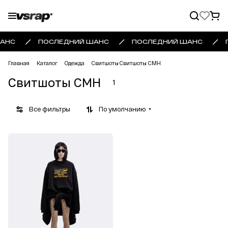
АНС
ПОСЛЕДНИЙ ШАНС
ПОСЛЕДНИЙ ШАНС
Главная
Каталог
Одежда
Свитшоты
Свитшоты CMH
Свитшоты CMH
1
Все фильтры
По умолчанию