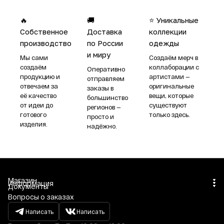
🔥
🚚
⭐ Уникальные
Собственное
Доставка
коллекции
производство
по России
одежды
и миру
Мы сами
Создаём мерч в
создаём
коллаборации с
Оперативно
продукцию и
артистами —
отправляем
отвечаем за
оригинальные
заказы в
её качество
вещи, которые
большинство
от идеи до
существуют
регионов —
готового
только здесь.
просто и
изделия.
надёжно.
Магазин
Информация
Документы
Вопросы о заказах
Написать
Написать