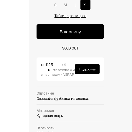
S
M
L
XL
Таблица размеров
В корзину
SOLD OUT
по
1123
х4
Подробнее
₽
платежами
с партнерами VSRAP
Описание
Оверсайз футболка из хлопка.
Материал
Кулирная гладь
Плотность