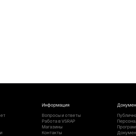
Информация
Докуме
нет
Вопросы и ответы
Публичн
Работа в VSRAP
Персона
Магазины
Програм
и
Контакты
Докуме