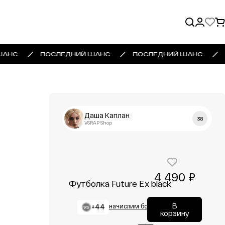
ШАНС
ПОСЛЕДНИЙ ШАНС
ПОСЛЕДНИЙ ШАНС
Даша Каплан
38
VSRAP Shop
4 490 ₽
Футболка Future Ex black
В
+44
начислим бонусы
корзину