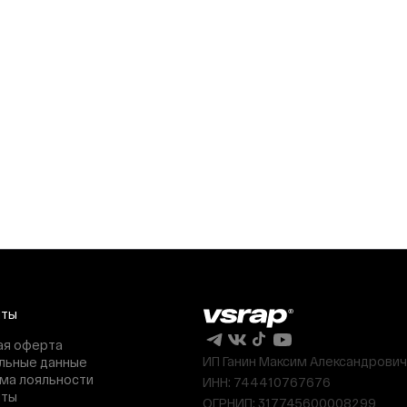
нты
ая оферта
ИП Ганин Максим Александрович
льные данные
ма лояльности
ИНН: 744410767676
нты
ОГРНИП: 317745600008299