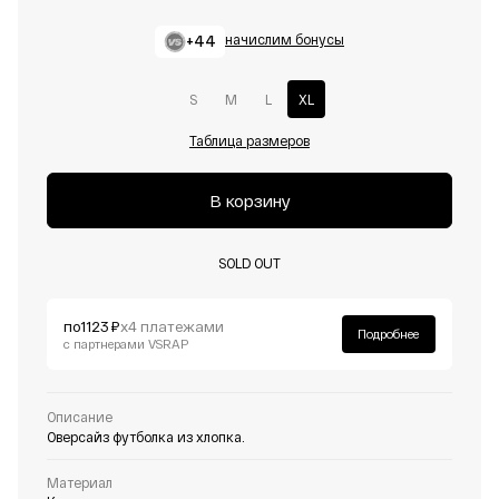
+44
начислим бонусы
S
M
L
XL
Таблица размеров
В корзину
SOLD OUT
по
1123 ₽
х4 платежами
Подробнее
с партнерами VSRAP
Описание
Оверсайз футболка из хлопка.
Материал