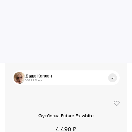
Даша Каплан
38
VSRAP Shop
Футболка Future Ex white
4 490 ₽