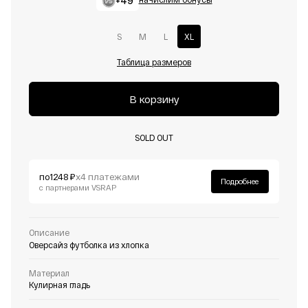
+49
S
M
L
XL
Таблица размеров
В корзину
SOLD OUT
по
1248 ₽
х4 платежами
Подробнее
с партнерами VSRAP
Описание
Оверсайз футболка из хлопка
Материал
Кулирная гладь