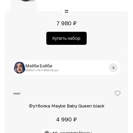
7 980 ₽
Купить набор
Мэйби Бэйби
5
VSRAP x RHYMES Music
НАБОР
Футболка Maybe Baby Queen black
4 990 ₽
начислим бонусы