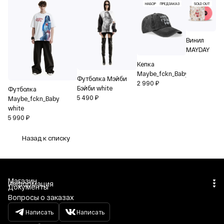
НАБОР
ПРЕДЗАКАЗ
SOLD OUT
Винил
MAYDAY
Кепка
Maybe_fckn_Baby
Футболка Мэйби
2 990 ₽
Бэйби white
Футболка
5 490 ₽
Maybe_fckn_Baby
white
5 990 ₽
Назад к списку
Магазин
Информация
Документы
Вопросы о заказах
Написать
Написать