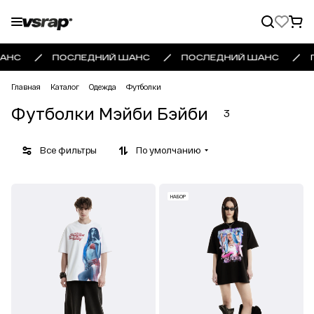
АНС
ПОСЛЕДНИЙ ШАНС
ПОСЛЕДНИЙ ШАНС
Главная
Каталог
Одежда
Футболки
Футболки Мэйби Бэйби
3
Все фильтры
По умолчанию
НАБОР