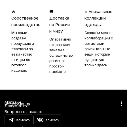
🔥
🚚
⭐ Уникальные
Собственное
Доставка
коллекции
производство
по России
одежды
и миру
Мы сами
Создаём мерч в
создаём
коллаборации с
Оперативно
продукцию и
артистами —
отправляем
отвечаем за
оригинальные
заказы в
её качество
вещи, которые
большинство
от идеи до
существуют
регионов —
готового
только здесь.
просто и
изделия.
надёжно.
Магазин
Информация
Документы
Вопросы о заказах
Написать
Написать