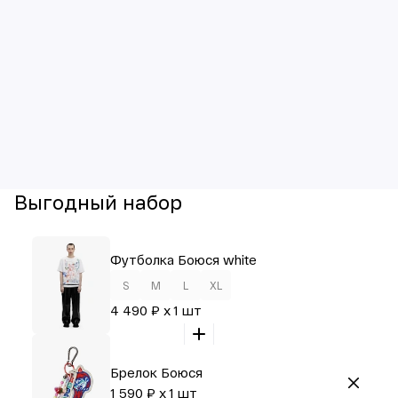
Выгодный набор
Футболка Боюся white
S
M
L
XL
4 490 ₽ x 1 шт
Брелок Боюся
1 590 ₽ x 1 шт