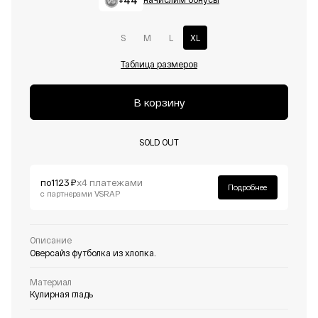
+44
S
M
L
XL
Таблица размеров
В корзину
SOLD OUT
по
1123 ₽
х4 платежами
Подробнее
с партнерами VSRAP
Описание
Оверсайз футболка из хлопка.
Материал
Кулирная гладь