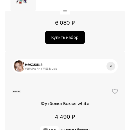
6 080 ₽
Купить набор
нексюша
4
VSRAP x RHYMES Music
НАБОР
Футболка Боюся white
4 490 ₽
начислим бонусы