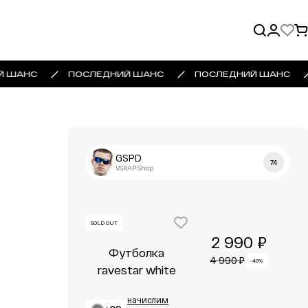
Й ШАНС
ПОСЛЕДНИЙ ШАНС
ПОСЛЕДНИЙ ШАНС
GSPD
74
VSRAP Shop
SOLD OUT
2 990 ₽
Футболка
4 990 ₽
-40%
ravestar white
начислим