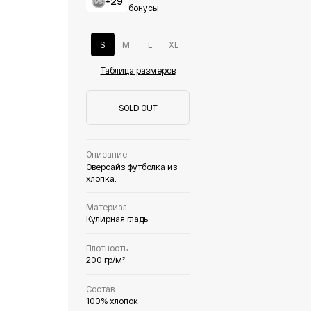
+29
бонусы
S
M
L
XL
Таблица размеров
SOLD OUT
Описание
Оверсайз футболка из
хлопка.
Материал
Кулирная гладь
Плотность
200 гр/м²
Состав
100% хлопок