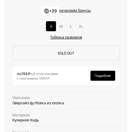
+29
начислим бонусы
S
M
L
XL
Таблица размеров
SOLD OUT
по
748 ₽
х4 платежами
Подробнее
с партнерами VSRAP
Описание
Оверсайз футболка из хлопка.
Материал
Кулирная гладь