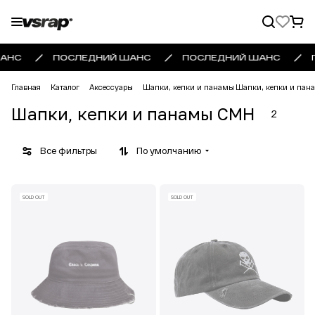
АНС
ПОСЛЕДНИЙ ШАНС
ПОСЛЕДНИЙ ШАНС
Главная
Каталог
Аксессуары
Шапки, кепки и панамы
Шапки, кепки и па
Шапки, кепки и панамы CMH
2
Все фильтры
По умолчанию
SOLD OUT
SOLD OUT