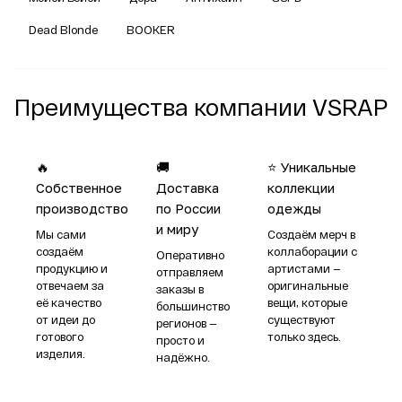
Dead Blonde
BOOKER
Преимущества компании VSRAP
🔥
🚚
⭐ Уникальные
Собственное
Доставка
коллекции
производство
по России
одежды
и миру
Мы сами
Создаём мерч в
создаём
коллаборации с
Оперативно
продукцию и
артистами —
отправляем
отвечаем за
оригинальные
заказы в
её качество
вещи, которые
большинство
от идеи до
существуют
регионов —
готового
только здесь.
просто и
изделия.
надёжно.