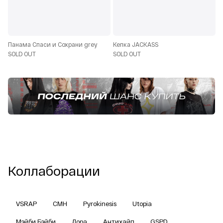
Панама Спаси и Сохрани grey
Кепка JACKASS
SOLD OUT
SOLD OUT
Коллаборации
VSRAP
CMH
Pyrokinesis
Utopia
Мэйби Бэйби
Дора
Антихайп
GSPD