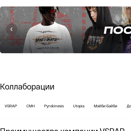
Коллаборации
VSRAP
CMH
Pyrokinesis
Utopia
Мэйби Бэйби
Д