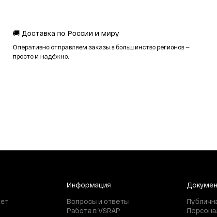
🚚 Доставка по России и миру
Оперативно отправляем заказы в большинство регионов —
просто и надёжно.
Информация
Докуме
нет
Вопросы и ответы
Публичн
Работа в VSRAP
Персона