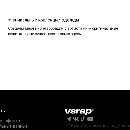
⭐ Уникальные коллекции одежды
Создаём мерч в коллаборации с артистами — оригинальные
вещи, которые существуют только здесь.
нты
ая оферта
ИП Ганин Максим Александрович
льные данные