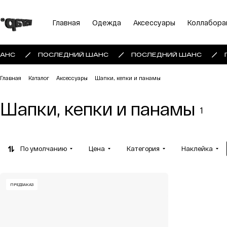
Главная
Одежда
Аксессуары
Коллабора
АНС
ПОСЛЕДНИЙ ШАНС
ПОСЛЕДНИЙ ШАНС
Главная
Каталог
Аксессуары
Шапки, кепки и панамы
Шапки, кепки и панамы
1
По умолчанию
Цена
Категория
Наклейка
ПРЕДЗАКАЗ