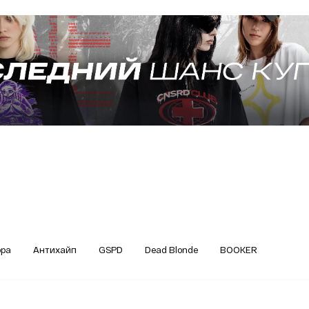
ора
Антихайп
GSPD
Dead Blonde
BOOKER