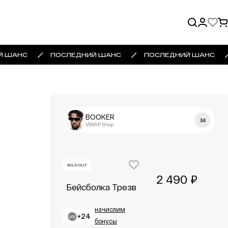
Й ШАНС
ПОСЛЕДНИЙ ШАНС
ПОСЛЕДНИЙ ШАНС
BOOKER
34
VSRAP Shop
SOLD OUT
2 490 ₽
Бейсболка Трезв
начислим
+24
бонусы