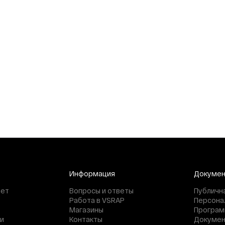
Информация
Докуме
нет
Вопросы и ответы
Публичн
Работа в VSRAP
Персона
Магазины
Програм
и
Контакты
Докуме