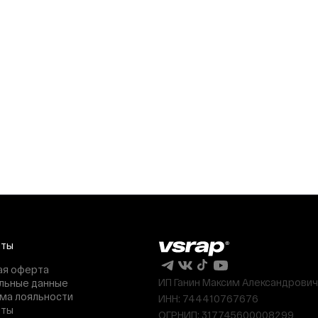
нты
ая оферта
ИП Ганин Максим Александрович
льные данные
ма лояльности
ИНН: 744410767676
нты
ОГРНИП: 317745600008299