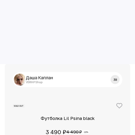
Даша Каплан
38
VSRAP Shop
SOLD OUT
Футболка Lil Psina black
3 490 ₽
4 490 ₽
-22%