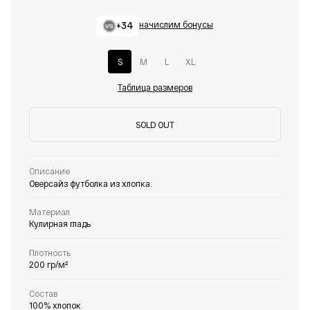
+34
начислим бонусы
S
M
L
XL
Таблица размеров
SOLD OUT
Описание
Оверсайз футболка из хлопка.
Материал
Кулирная гладь
Плотность
200 гр/м²
Состав
100% хлопок